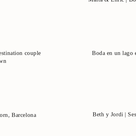
estination couple
Boda en un lago e
own
Beth y Jordi | Se
Born, Barcelona