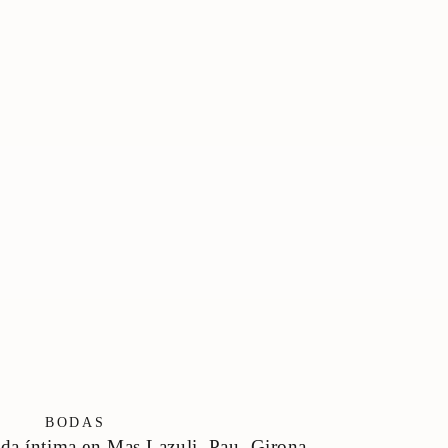
BODAS
da íntima en Mas Lazuli, Pau, Girona