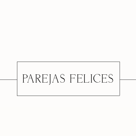
INICIO
CONÓCEME
PAREJAS FELICES
SERVICIOS
GALERÍA
TESTIMONIOS
CONTACTO